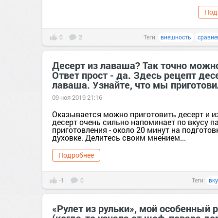
Под
0
2
Теги:
внешность
сравне
Десерт из лаваша? Так точно можн
Ответ прост - да. Здесь рецепт дес
лаваша. Узнайте, что мы приготови
09 ноя 2019 21:16
Оказывается можно приготовить десерт и и
десерт очень сильно напоминает по вкусу п
приготовления - около 20 минут на подготовк
духовке. Делитесь своим мнением...
Подробнее
-1
0
Теги:
вк
«Рулет из рульки», мой особенный 