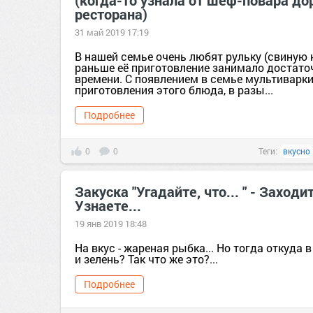
(когда-то узнала от шеф-повара до
ресторана)
31 май 2019 17:19
В нашей семье очень любят рульку (свиную н
раньше её приготовление занимало достато
времени. С появлением в семье мультиварки
приготовления этого блюда, в разы...
Подробнее
0
0
Теги:
вкусно
Закуска "Угадайте, что... " - Заходи
Узнаете...
19 янв 2019 18:48
На вкус - жареная рыбка... Но тогда откуда 
и зелень? Так что же это?...
Подробнее