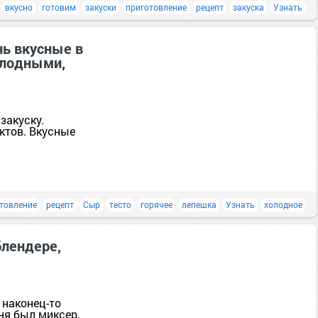
:
вкусно
готовим
закуски
приготовление
рецепт
закуска
Узнать
нь вкусные в
олодными,
закуску.
ктов. Вкусные
товление
рецепт
Сыр
тесто
горячее
лепешка
Узнать
холодное
блендере,
 наконец-то
ня был миксер,