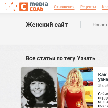
Отношения
Рецепты
Кр
Женский сайт
Новост
Все статьи по тегу
Узнать
Как 
узна
21 май
Сейч
серд
они 
позн