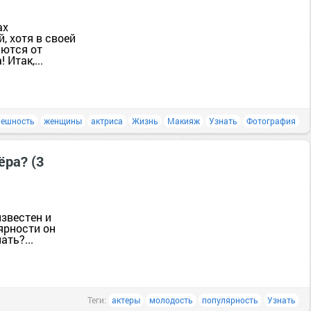
ах
, хотя в своей
аются от
Итак,...
нешность
женщины
актриса
Жизнь
Макияж
Узнать
Фотография
ёра? (3
звестен и
ярности он
ать?...
Теги:
актеры
молодость
популярность
Узнать