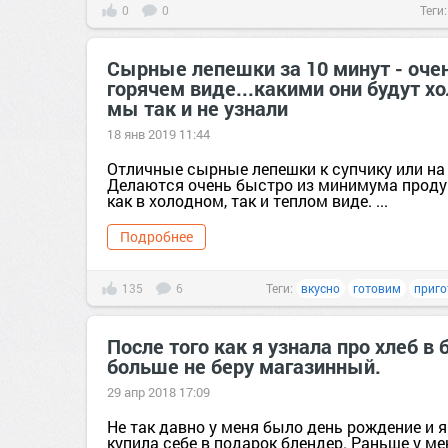
0
0
Теги
Сырные лепешки за 10 минут - оче
горячем виде...какими они будут х
мы так и не узнали
18 янв 2019 11:44
Отличные сырные лепешки к супчику или на 
Делаются очень быстро из минимума проду
как в холодном, так и теплом виде. ...
Подробнее
135
6
Теги:
вкусно
готовим
приго
После того как я узнала про хлеб в 
больше не беру магазинный.
29 апр 2018 17:09
Не так давно у меня было день рождение и я
купила себе в подарок блендер. Раньше у ме