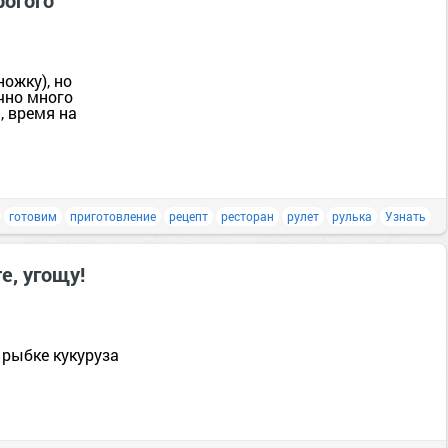
рогого
ожку), но
чно много
, время на
готовим
приготовление
рецепт
ресторан
рулет
рулька
Узнать
те, угощу!
в рыбке кукуруза