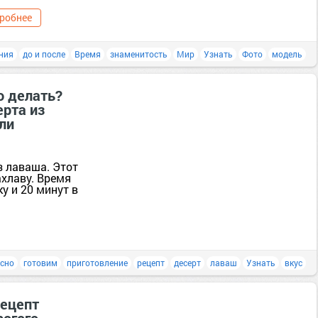
робнее
ния
до и после
Время
знаменитость
Мир
Узнать
Фото
модель
о делать?
ерта из
ли
з лаваша. Этот
ахлаву. Время
у и 20 минут в
усно
готовим
приготовление
рецепт
десерт
лаваш
Узнать
вкус
рецепт