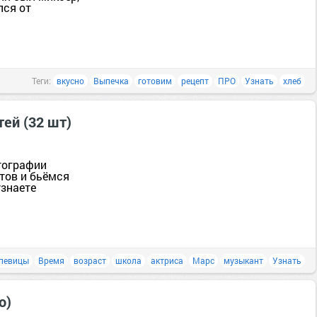
лся от
Теги:
вкусно
Выпечка
готовим
рецепт
ПРО
Узнать
хлеб
ей (32 шт)
тографии
нтов и бьёмся
узнаете
певицы
Время
возраст
школа
актриса
Марс
музыкант
Узнать
о)