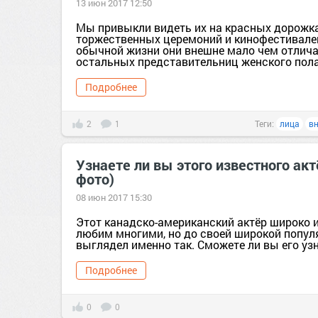
13 июн 2017 12:50
Мы привыкли видеть их на красных дорожк
торжественных церемоний и кинофестивалей
обычной жизни они внешне мало чем отлич
остальных представительниц женского пола! 
Подробнее
2
1
Теги:
лица
в
Узнаете ли вы этого известного акт
фото)
08 июн 2017 15:30
Этот канадско-американский актёр широко и
любим многими, но до своей широкой попул
выглядел именно так. Сможете ли вы его узн
Подробнее
0
0