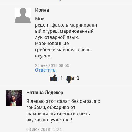
Ирина
Мой
рецепт.фасоль.маринованн
ый огурец, маринованный
лук, отварной язык,
маринованные
грибочки.майонез. очень
вкусно
24 дек 2019 08:56
Ответить
1
0
Наташа Ледекер
Я делаю этот салат без сыра, а с
грибами, обжаривают
шампиньоны слегка и очень
вкусно получается!!!
08 июн 2018 13:24