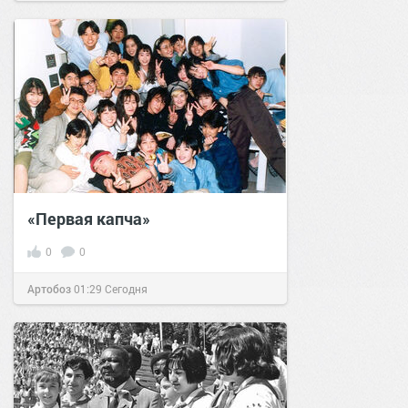
«Первая капча»
0
0
Артобоз
01:29
Сегодня