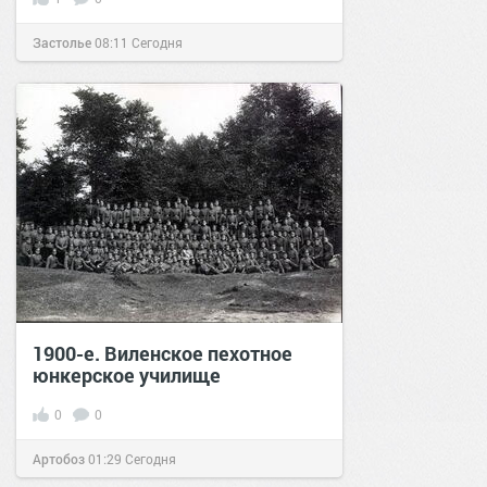
Застолье
08:11
Сегодня
1900-е. Виленское пехотное
юнкерское училище
0
0
Артобоз
01:29
Сегодня