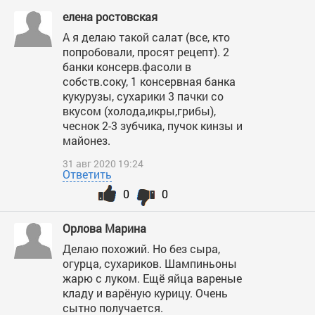
елена ростовская
А я делаю такой салат (все, кто
попробовали, просят рецепт). 2
банки консерв.фасоли в
собств.соку, 1 консервная банка
кукурузы, сухарики 3 пачки со
вкусом (холода,икры,грибы),
чеснок 2-3 зубчика, пучок кинзы и
майонез.
31 авг 2020 19:24
Ответить
0
0
Орлова Марина
Делаю похожий. Но без сыра,
огурца, сухариков. Шампиньоны
жарю с луком. Ещё яйца вареные
кладу и варёную курицу. Очень
сытно получается.