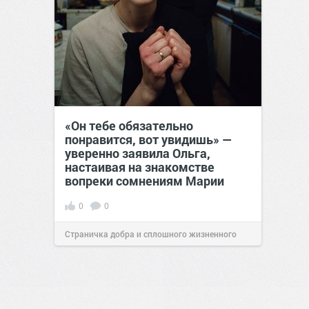
«Он тебе обязательно
понравится, вот увидишь» —
уверенно заявила Ольга,
настаивая на знакомстве
вопреки сомнениям Марии
0
0
Страничка добра и сплошного жизненного
позитива!
12:38
Вчера