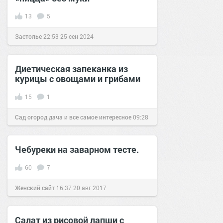
13
5
Застолье
22:53
25 сен 2024
Диетическая запеканка из
курицы с овощами и грибами
15
1
Сад огород дача и все самое интересное
09:28
25 авг 2016
Чебуреки на заварном тесте.
60
7
Женский сайт
16:37
20 авг 2017
Салат из рисовой лапши с