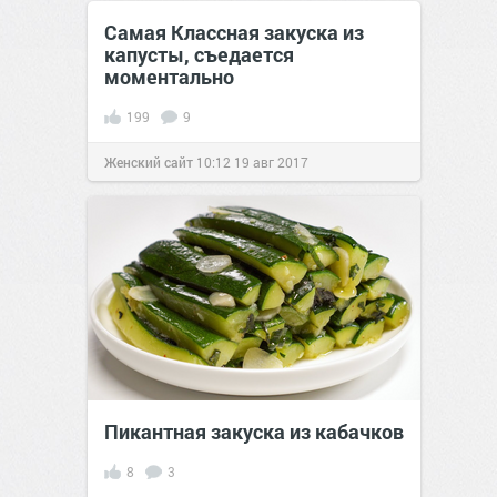
Самая Классная закуска из
капусты, съедается
моментально
199
9
Женский сайт
10:12
19 авг 2017
Пикантная закуска из кабачков
8
3