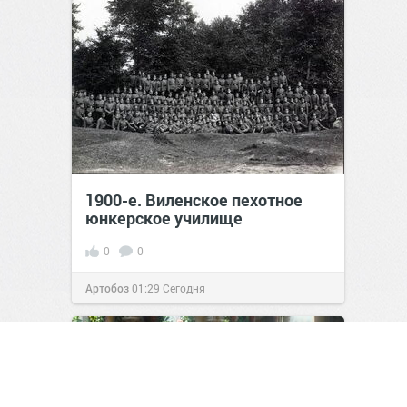
1900-е. Виленское пехотное
юнкерское училище
0
0
Артобоз
01:29
Сегодня