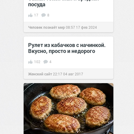
посуда
17
8
Человек познаёт мир
08:57
17 фев 2024
Рулет из кабачков с начинкой.
Вкусно, просто и недорого
102
4
Женский сайт
22:17
04 авг 2017