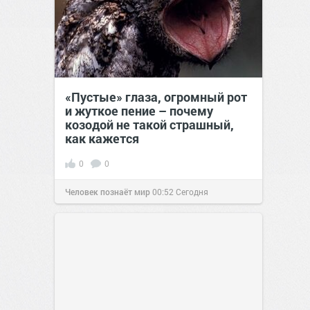
«Пустые» глаза, огромный рот
и жуткое пение – почему
козодой не такой страшный,
как кажется
0
0
Человек познаёт мир
00:52
Сегодня