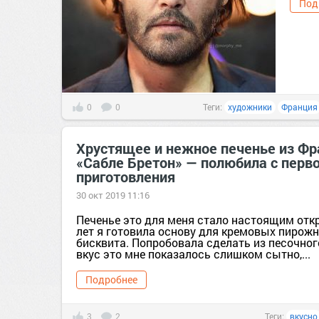
Под
0
0
Теги:
художники
Франция
Хрустящее и нежное печенье из Фр
«Сабле Бретон» — полюбила с перв
приготовления
30 окт 2019 11:16
Печенье это для меня стало настоящим отк
лет я готовила основу для кремовых пирож
бисквита. Попробовала сделать из песочног
вкус это мне показалось слишком сытно,...
Подробнее
3
2
Теги:
вкусно