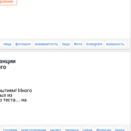
робнее
лица
фотошоп
знаменитость
лицо
Фото
Instagram
внешность
анции
ого
рытием! Много
ных из
о теста… на
готовим
приготовление
рецепт
печенье
сабля
Франция
белок