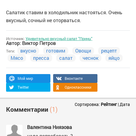
Салатик ставим в холодильник настояться. Очень
вкусный, сочный не оторваться.
Источник:
Удивительно вкусный салат "Принц"
Автор:
Виктор Петров
вкусно
готовим
Овощи
рецепт
Теги:
Мясо
пресса
салат
чеснок
яйцо
Мой мир
Вконтакте
Twitter
Одноклассники
Сортировка:
Рейтинг
|
Дата
Комментарии
(1)
Валентина Ниязова
надо попробовать ?