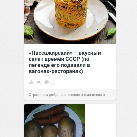
«Пассажирский» – вкусный
салат времён СССР (по
легенде его подавали в
вагонах-ресторанах)
190
33
Страничка добра и сплошного жизненного
позитива!
09:01
11 ноя 2020