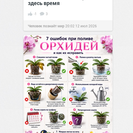
здесь время
-1
3
Человек познаёт мир
20:02
12 июл 2026