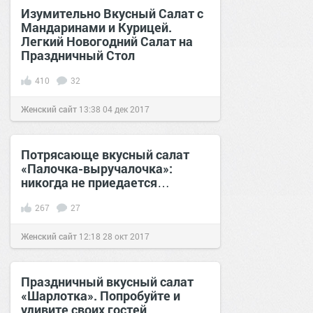
Изумительно Вкусный Салат с
Мандаринами и Курицей.
Легкий Новогодний Салат на
Праздничный Стол
410
32
Женский сайт
13:38
04 дек 2017
Потрясающе вкусный салат
«Палочка-выручалочка»:
никогда не приедается…
267
27
Женский сайт
12:18
28 окт 2017
Праздничный вкусный салат
«Шарлотка». Попробуйте и
удивите своих гостей